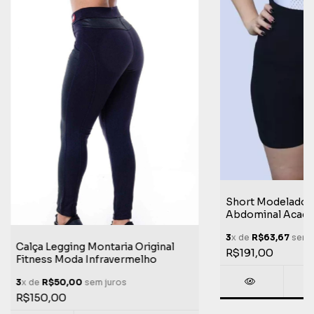
Short Modelador 
Abdominal Acade
Emana Life Extre
3
x de
R$63,67
sem j
Calça Legging Montaria Original
R$191,00
Fitness Moda Infravermelho
3
x de
R$50,00
sem juros
R$150,00