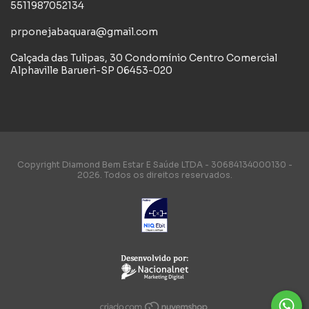
5511987052134
prponejabaquara@gmail.com
Calçada das Tulipas, 30 Condomínio Centro Comercial
Alphaville Barueri-SP 06453-020
Copyright Diamond Bem Estar E Saúde LTDA - 30684134000130 -
2026. Todos os direitos reservados.