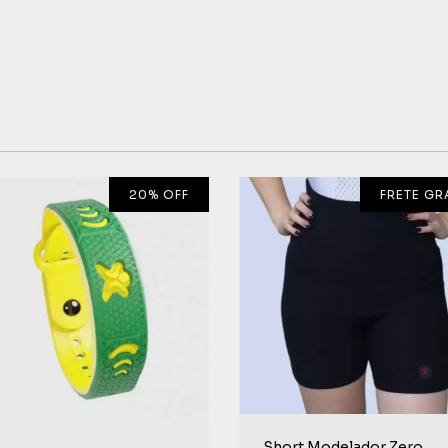
20
%
OFF
FRETE GR
Short Modelador Zero