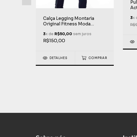
Pul
mialgia
Ac
psulas
do
ros
3
x
Calça Legging Montaria
Li
Original Fitness Moda
R$
Infravermelho
3
x de
R$50,00
sem juros
R$150,00
DETALHES
COMPRAR