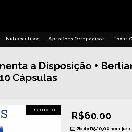
Nutracêuticos
Aparelhos Ortopédicos
Todas C
enta a Disposição + Berlia
10 Cápsulas
ESGOTADO
R$60,00
3
x de
R$20,00
sem juro