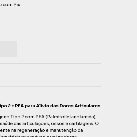
 com Pix
ipo 2 + PEA para Alívio das Dores Articulares
geno Tipo 2 com PEA (Palmitoiletanolamida),
saúde das articulações, ossos e cartilagens. O
mente na regeneração e manutenção da
lamatória que reduz e previne dores