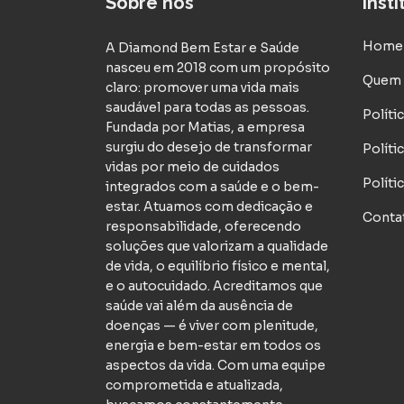
Sobre nós
Inst
Home
A Diamond Bem Estar e Saúde
nasceu em 2018 com um propósito
Quem
claro: promover uma vida mais
saudável para todas as pessoas.
Políti
Fundada por Matias, a empresa
surgiu do desejo de transformar
Políti
vidas por meio de cuidados
Políti
integrados com a saúde e o bem-
estar. Atuamos com dedicação e
Conta
responsabilidade, oferecendo
soluções que valorizam a qualidade
de vida, o equilíbrio físico e mental,
e o autocuidado. Acreditamos que
saúde vai além da ausência de
doenças — é viver com plenitude,
energia e bem-estar em todos os
aspectos da vida. Com uma equipe
comprometida e atualizada,