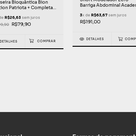
seira Bioquântica Bion
Barriga Abdominal Acade
tion Patriota + Completa
Crossfit Emana Life Extr
 Mercado Patriota Edição
3
x de
R$63,67
sem juros
 de
R$26,63
sem juros
mitada Life Extreme
R$191,00
R$79,90
99,90
DETALHES
COMP
DETALHES