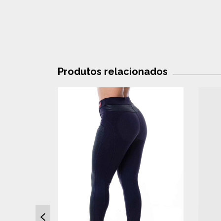
Produtos relacionados
SGOTADO
ó Ajuda