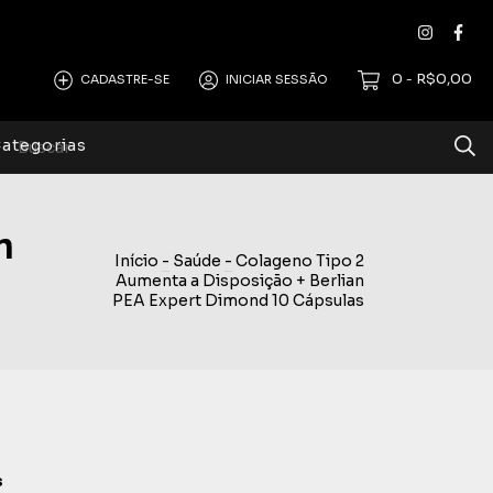
0
R$0,00
CADASTRE-SE
INICIAR SESSÃO
-
ategorias
n
Início
-
Saúde
-
Colageno Tipo 2
Aumenta a Disposição + Berlian
PEA Expert Dimond 10 Cápsulas
s