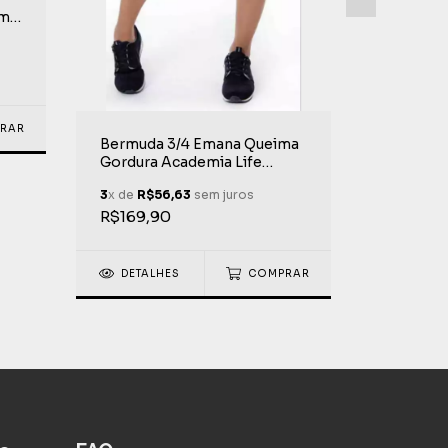
Pulseira
mia
Copa do
eme
Brasil T
3
x de
R$2
do Merca
Life Ext
R$99,90
RAR
DETAL
Bermuda 3/4 Emana Queima
Gordura Academia Life
Extreme
3
x de
R$56,63
sem juros
R$169,90
DETALHES
COMPRAR