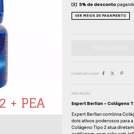
5% de desconto
pagando
VER MEIOS DE PAGAMENTO
COMPARTILHAR
DESCRIÇÃO
Expert Berlian – Colágeno T
Expert Berlian combina Colá
dois ativos poderosos para a 
Colágeno Tipo 2 atua direta
cartilagem, com ação anti-inf