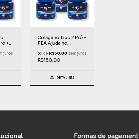
no
Colágeno Tipo 2 Pró +
ró +
PEA Ajuda no
s
Combate á
 juros
3
x de
R$60,00
sem juros
Fibriomialgia 30
Cápsulas
R$180,00
S
DETALHES
itucional
Formas de pagament