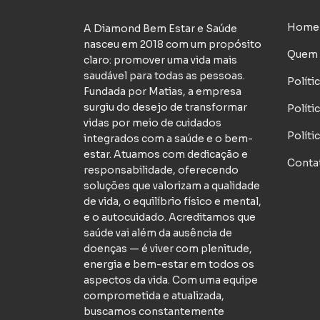
Home
A Diamond Bem Estar e Saúde
nasceu em 2018 com um propósito
Quem
claro: promover uma vida mais
saudável para todas as pessoas.
Políti
Fundada por Matias, a empresa
surgiu do desejo de transformar
Políti
vidas por meio de cuidados
Políti
integrados com a saúde e o bem-
estar. Atuamos com dedicação e
Conta
responsabilidade, oferecendo
soluções que valorizam a qualidade
de vida, o equilíbrio físico e mental,
e o autocuidado. Acreditamos que
saúde vai além da ausência de
doenças — é viver com plenitude,
energia e bem-estar em todos os
aspectos da vida. Com uma equipe
comprometida e atualizada,
buscamos constantemente