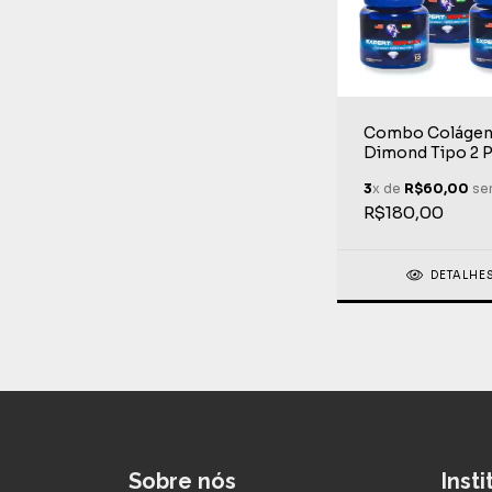
Combo Coláge
Dimond Tipo 2 P
PEA 30 Cápsula
3
x de
R$60,00
sem
R$180,00
DETALHE
Sobre nós
Inst