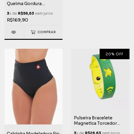
Queima Gordura
Academia Life Extreme
3
x de
R$56,63
sem juros
R$169,90
COMPRAR
20
%
OFF
Pulseira Bracelete
Magnetica Torcedor
Brasil Jogo Copa do
3
x de
R$26,63
sem juros
Calcinha Modeladora Fio