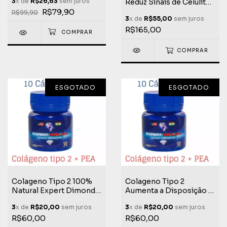
3
x de
R$26,63
sem juros
Reduz Sinais de Celulite
Torcedor + Completa do
Fadiga Muscular Melhora
Mercado Edição
R$79,90
R$99,90
3
x de
R$55,00
sem juros
o Desempenho Físico
Limitada Life Extreme
Life Extreme
R$165,00
COMPRAR
ESGOTADO
ESGOTADO
Colageno Tipo 2 100%
Colageno Tipo 2
Natural Expert Dimond +
Aumenta a Disposição +
Berlian PEA 10 Cápsulas
Berlian PEA Expert
3
x de
R$20,00
sem juros
3
x de
R$20,00
sem juros
Dimond 10 Cápsulas
R$60,00
R$60,00