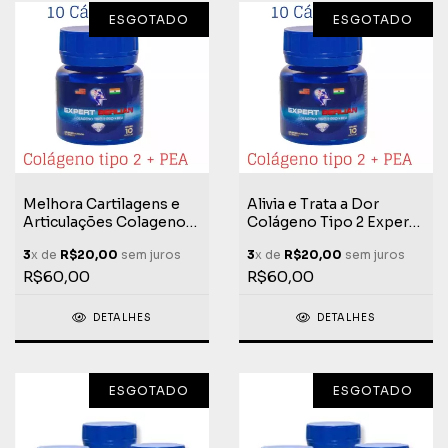
ESGOTADO
ESGOTADO
Melhora Cartilagens e
Alivia e Trata a Dor
Articulações Colageno
Colágeno Tipo 2 Expert
Tipo 2 Expert Dimond +
Dimond + Berlian PEA 10
3
x de
R$20,00
sem juros
3
x de
R$20,00
sem juros
Berlian PEA 10 Cápsulas
Cápsulas
R$60,00
R$60,00
DETALHES
DETALHES
ESGOTADO
ESGOTADO