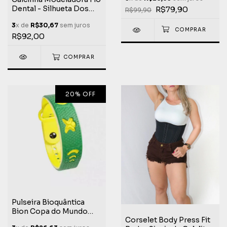
Mundo Life Extreme
Dental - Silhueta Dos
R$79,90
R$99,90
Sonhos Com Conforto
3
x de
R$30,67
sem juros
Total Life Extreme
R$92,00
COMPRAR
20
%
OFF
Pulseira Bioquântica
Bion Copa do Mundo
Corselet Body Press Fit
Bandeira do Brasil