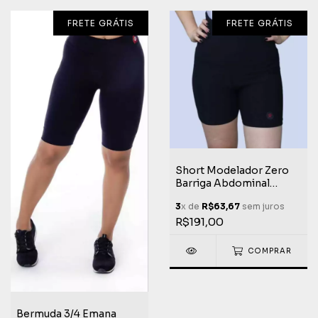
FRETE GRÁTIS
FRETE GRÁTIS
Short Modelador Zero
Barriga Abdominal
Academia Crossfit
3
x de
R$63,67
sem juros
Emana Life Extreme
R$191,00
COMPRAR
Bermuda 3/4 Emana