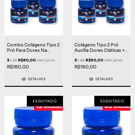
Combo Colágeno Tipo 2
Colágeno Tipo 2 Pró
Pró Para Dores Na
Auxilia Dores Ciáticas +
Coluna + Berlian PEA 30
Berlian PEA 30 Cápsulas
3
x de
R$60,00
sem juros
3
x de
R$60,00
sem juros
Cápsulas
R$180,00
R$180,00
DETALHES
DETALHES
ESGOTADO
ESGOTADO