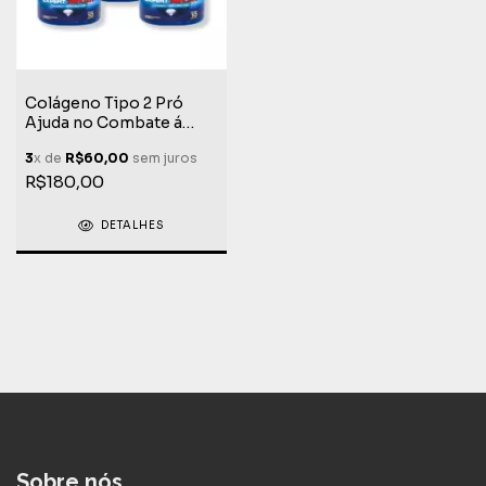
Colágeno Tipo 2 Pró
Ajuda no Combate á
Fibriomialgia + Berlian
3
x de
R$60,00
sem juros
PEA 30 Cápsulas
R$180,00
DETALHES
Sobre nós