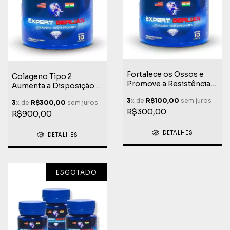
Fortalece os Ossos e
Colageno Tipo 2
Promove a Resistência
Aumenta a Disposição +
Física Colágeno Tipo 2
Berlian PEA Expert
3
x de
R$100,00
sem juros
Expert KIT Com 5
3
x de
R$300,00
sem juros
Dimond KIT Com 15
Unidades.Diamond +
R$300,00
Unidades
R$900,00
PEA
DETALHES
DETALHES
ESGOTADO