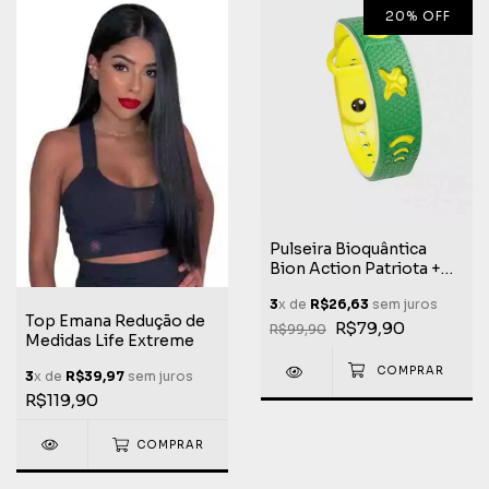
20
%
OFF
Pulseira Bioquântica
Bion Action Patriota +
Completa do Mercado
3
x de
R$26,63
sem juros
Patriota Edição Limitada
Top Emana Redução de
Life Extreme
R$79,90
R$99,90
Medidas Life Extreme
3
x de
R$39,97
sem juros
R$119,90
COMPRAR