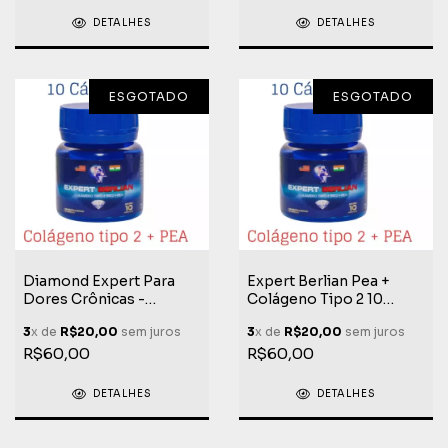
DETALHES
DETALHES
ESGOTADO
ESGOTADO
Diamond Expert Para
Expert Berlian Pea +
Dores Crônicas -
Colágeno Tipo 2 10
Colágeno Tipo 2 +
Cáps.
3
x de
R$20,00
sem juros
3
x de
R$20,00
sem juros
Berlian PEA 10 Cápsulas
R$60,00
R$60,00
DETALHES
DETALHES