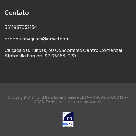
Contato
5511987052134
prponejabaquara@gmail.com
Calçada das Tulipas, 30 Condomínio Centro Comercial
Alphaville Barueri-SP 06453-020
Copyright Diamond Bem Estar E Saúde LTDA - 30684134000130 -
2026. Todos os direitos reservados.