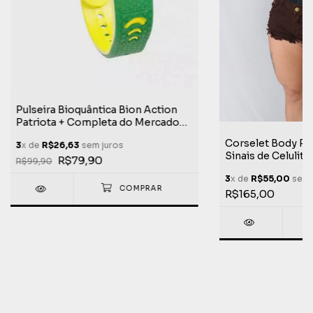
Pulseira Bioquântica Bion Action
Patriota + Completa do Mercado
Patriota Edição Limitada Life
Corselet Body Pre
3
x de
R$26,63
sem juros
Extreme
Sinais de Celulite
R$79,90
R$99,90
Melhora o Desemp
3
x de
R$55,00
sem 
Extreme
R$165,00